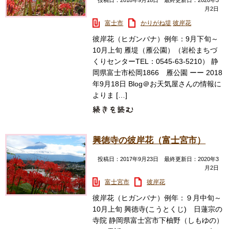
月2日
富士市
かりがね堤
彼岸花
彼岸花（ヒガンバナ）例年：9月下旬～
10月上旬 雁堤（雁公園）（岩松まちづ
くりセンターTEL：0545-63-5210） 静
岡県富士市松岡1866 雁公園 ーー 2018
年9月18日 Blog＠お天気屋さんの情報に
よりま […]
興徳寺の彼岸花（富士宮市）
投稿日：2017年9月23日 最終更新日：2020年3
月2日
富士宮市
彼岸花
彼岸花（ヒガンバナ）例年：９月中旬～
10月上旬 興徳寺(こうとくじ) 日蓮宗の
寺院 静岡県富士宮市下柚野（しもゆの）