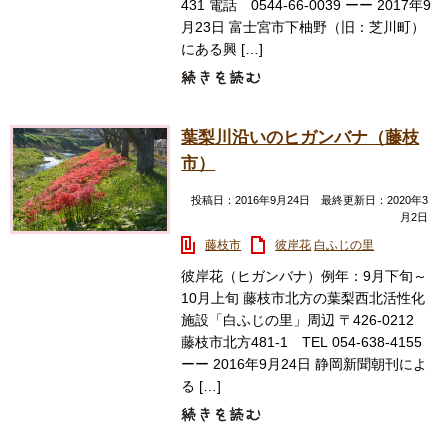
431 電話 0544-66-0039 ーー 2017年9
月23日 富士宮市下柚野（旧：芝川町）
にある興 […]
葉梨川沿いのヒガンバナ（藤枝
市）
投稿日：2016年9月24日 最終更新日：2020年3
月2日
藤枝市
彼岸花
白ふじの里
彼岸花（ヒガンバナ）例年：9月下旬～
10月上旬 藤枝市北方の葉梨西北活性化
施設「白ふじの里」周辺 〒426-0212
藤枝市北方481-1 TEL 054-638-4155
ーー 2016年9月24日 静岡新聞朝刊によ
る […]