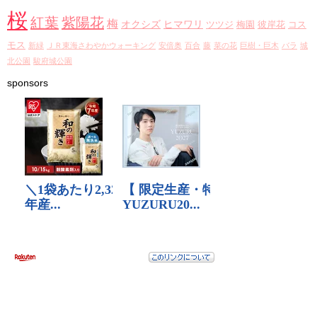
ブ
桜
紅葉
紫陽花
梅
オクシズ
ヒマワリ
ツツジ
梅園
彼岸花
コス
モス
新緑
ＪＲ東海さわやかウォーキング
安倍奥
百合
藤
菜の花
巨樹・巨木
バラ
城
北公園
駿府城公園
sponsors