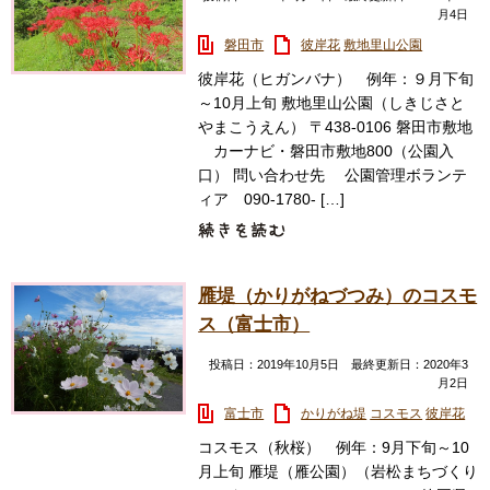
月4日
磐田市
彼岸花
敷地里山公園
彼岸花（ヒガンバナ） 例年：９月下旬
～10月上旬 敷地里山公園（しきじさと
やまこうえん） 〒438-0106 磐田市敷地
カーナビ・磐田市敷地800（公園入
口） 問い合わせ先 公園管理ボランテ
ィア 090-1780- […]
雁堤（かりがねづつみ）のコスモ
ス（富士市）
投稿日：2019年10月5日 最終更新日：2020年3
月2日
富士市
かりがね堤
コスモス
彼岸花
コスモス（秋桜） 例年：9月下旬～10
月上旬 雁堤（雁公園）（岩松まちづくり