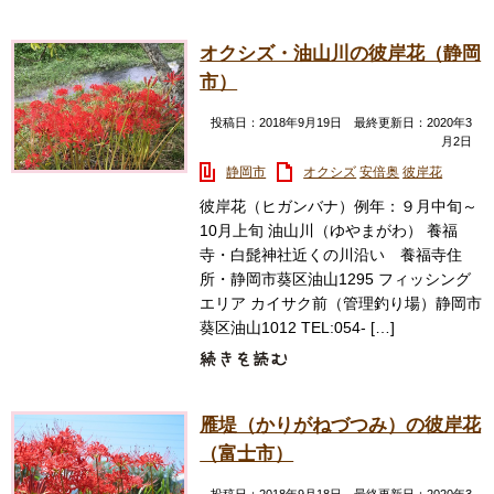
オクシズ・油山川の彼岸花（静岡
市）
投稿日：2018年9月19日 最終更新日：2020年3
月2日
静岡市
オクシズ
安倍奥
彼岸花
彼岸花（ヒガンバナ）例年：９月中旬～
10月上旬 油山川（ゆやまがわ） 養福
寺・白髭神社近くの川沿い 養福寺住
所・静岡市葵区油山1295 フィッシング
エリア カイサク前（管理釣り場）静岡市
葵区油山1012 TEL:054- […]
雁堤（かりがねづつみ）の彼岸花
（富士市）
投稿日：2018年9月18日 最終更新日：2020年3