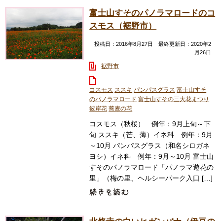
富士山すそのパノラマロードのコ
スモス（裾野市）
投稿日：2016年8月27日 最終更新日：2020年2
月26日
裾野市
コスモス
ススキ
パンパスグラス
富士山すそ
のパノラマロード
富士山すその三大花まつり
彼岸花
蕎麦の花
コスモス（秋桜） 例年：9月上旬～下
旬 ススキ（芒、薄）イネ科 例年：9月
～10月 パンパスグラス（和名シロガネ
ヨシ）イネ科 例年：9月～10月 富士山
すそのパノラマロード「パノラマ遊花の
里」（梅の里、ヘルシーパーク入口 […]