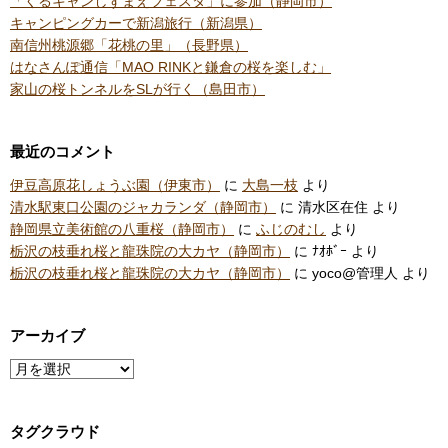
「くるキャンしずまえフェスタ」に参加（静岡市）
キャンピングカーで新潟旅行（新潟県）
南信州桃源郷「花桃の里」（長野県）
はなさんぽ通信「MAO RINKと鎌倉の桜を楽しむ」
家山の桜トンネルをSLが行く（島田市）
最近のコメント
伊豆高原花しょうぶ園（伊東市）
に
大島一枝
より
清水駅東口公園のジャカランダ（静岡市）
に
清水区在住
より
静岡県立美術館の八重桜（静岡市）
に
ふじのむし
より
栃沢の枝垂れ桜と龍珠院の大カヤ（静岡市）
に
ﾅｵﾎﾞｰ
より
栃沢の枝垂れ桜と龍珠院の大カヤ（静岡市）
に
yoco@管理人
より
アーカイブ
ア
ー
カ
タグクラウド
イ