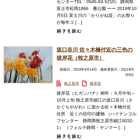
センターTEL：0545-63-5210） 静岡県
富士市松岡1866 雁公園 ーー 2019年10
月5日 富士川の「かりがね堤」のお祭り
が毎年コ […]
坂口谷川 佐々木橋付近の三色の
彼岸花（牧之原市）
投稿日：2019年9月14日 最終更新日：2021年6
月6日
牧之原市
彼岸花
彼岸花（ヒガンバナ）例年：９月中旬～
10月上旬 牧之原市細江の坂口谷川（さ
かぐちやがわ）に架かる佐々木橋付近
住所 近くの目印の建物 （ハイナンゴル
フセンター 静岡県牧之原市細江6032-
1） （フォルテ静岡・ヤンマー […]