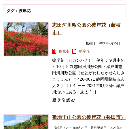
タグ：彼岸花
志田河川敷公園の彼岸花（藤枝
市）
投稿日：2021年9月25日
藤枝市
彼岸花
彼岸花（ヒガンバナ） 例年：９月中旬
～10月上旬 志田河川敷公園・瀬戸川志
田河川敷公園（せとがわしだかせんしき
こうえん） 〒426-0071 静岡県藤枝市志
太３丁目１４ ーー 2021年9月25日 瀬戸
川沿いにある「志太 […]
敷地里山公園の彼岸花（磐田市）
投稿日：2021年9月20日 最終更新日：2021年10