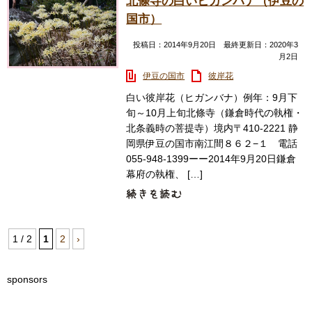
北條寺の白いヒガンバナ（伊豆の
国市）
投稿日：2014年9月20日 最終更新日：2020年3
月2日
伊豆の国市
彼岸花
白い彼岸花（ヒガンバナ）例年：9月下
旬～10月上旬北條寺（鎌倉時代の執権・
北条義時の菩提寺）境内〒410-2221 静
岡県伊豆の国市南江間８６２−１ 電話
055-948-1399ーー2014年9月20日鎌倉
幕府の執権、 […]
1 / 2
1
2
›
sponsors