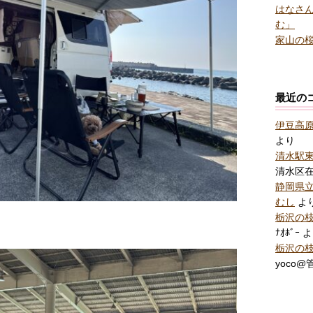
はなさん
む」
家山の桜
最近の
伊豆高
より
清水駅
清水区
静岡県
むし
よ
栃沢の
ﾅｵﾎﾞｰ
よ
栃沢の
yoco@