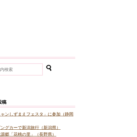
投稿
キャンしずまえフェスタ」に参加（静岡
ピングカーで新潟旅行（新潟県）
桃源郷「花桃の里」（長野県）