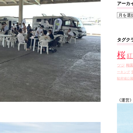
アーカ
ア
ー
カ
イ
タグク
ブ
桜
紅
ツジ
梅
ーキング
駿府城公
《運営