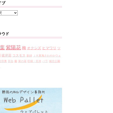
イブ
ラウド
葉
紫陽花
梅
オクシズ
ヒマワリ
ツ
園
彼岸花
コスモス
新緑
ＪＲ東海さわやかウォ
安倍奥
百合
藤
菜の花
巨樹・巨木
バラ
城北公園
園
》