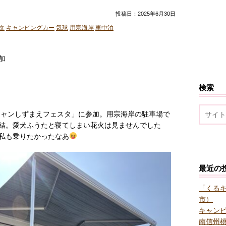
投稿日：2025年6月30日
タ
キャンピングカー
気球
用宗海岸
車中泊
加
検索
るキャンしずまえフェスタ」に参加。用宗海岸の駐車場で
結。愛犬ふうたと寝てしまい花火は見ませんでした
私も乗りたかったなあ
最近の
「くる
市）
キャン
南信州