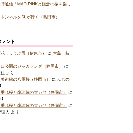
ぽ通信「MAO RINKと鎌倉の桜を楽し
トンネルをSLが行く（島田市）
コメント
原花しょうぶ園（伊東市）
に
大島一枝
東口公園のジャカランダ（静岡市）
に
在住
より
立美術館の八重桜（静岡市）
に
ふじの
り
枝垂れ桜と龍珠院の大カヤ（静岡市）
に
り
枝垂れ桜と龍珠院の大カヤ（静岡市）
に
管理人
より