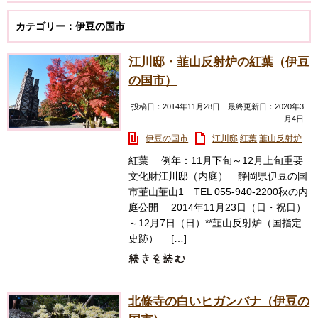
カテゴリー：伊豆の国市
江川邸・韮山反射炉の紅葉（伊豆
の国市）
投稿日：2014年11月28日 最終更新日：2020年3
月4日
伊豆の国市
江川邸
紅葉
韮山反射炉
紅葉 例年：11月下旬～12月上旬重要
文化財江川邸（内庭） 静岡県伊豆の国
市韮山韮山1 TEL 055-940-2200秋の内
庭公開 2014年11月23日（日・祝日）
～12月7日（日）**韮山反射炉（国指定
史跡） […]
北條寺の白いヒガンバナ（伊豆の