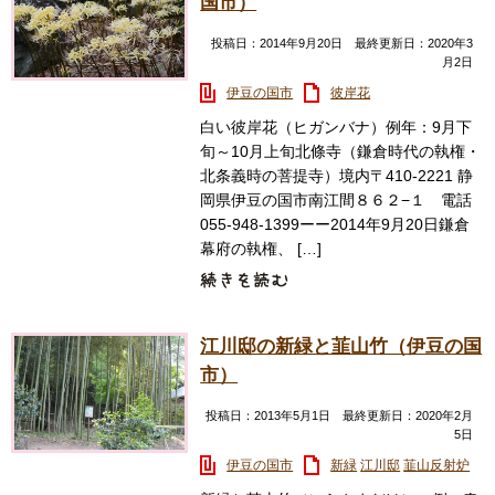
国市）
投稿日：2014年9月20日 最終更新日：2020年3
月2日
伊豆の国市
彼岸花
白い彼岸花（ヒガンバナ）例年：9月下
旬～10月上旬北條寺（鎌倉時代の執権・
北条義時の菩提寺）境内〒410-2221 静
岡県伊豆の国市南江間８６２−１ 電話
055-948-1399ーー2014年9月20日鎌倉
幕府の執権、 […]
江川邸の新緑と韮山竹（伊豆の国
市）
投稿日：2013年5月1日 最終更新日：2020年2月
5日
伊豆の国市
新緑
江川邸
韮山反射炉