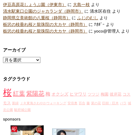
伊豆高原花しょうぶ園（伊東市）
に
大島一枝
より
清水駅東口公園のジャカランダ（静岡市）
に
清水区在住
より
静岡県立美術館の八重桜（静岡市）
に
ふじのむし
より
栃沢の枝垂れ桜と龍珠院の大カヤ（静岡市）
に
ﾅｵﾎﾞｰ
より
栃沢の枝垂れ桜と龍珠院の大カヤ（静岡市）
に
yoco@管理人
より
アーカイブ
ア
ー
カ
タグクラウド
イ
ブ
桜
紅葉
紫陽花
梅
オクシズ
ヒマワリ
ツツジ
梅園
彼岸花
コス
モス
新緑
ＪＲ東海さわやかウォーキング
安倍奥
百合
藤
菜の花
巨樹・巨木
バラ
城
北公園
駿府城公園
sponsors