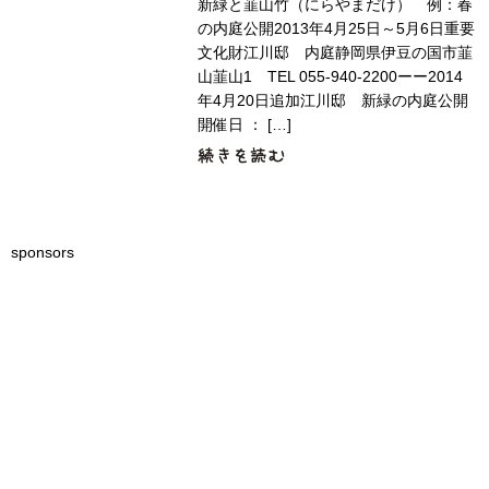
新緑と韮山竹（にらやまだけ） 例：春
の内庭公開2013年4月25日～5月6日重要
文化財江川邸 内庭静岡県伊豆の国市韮
山韮山1 TEL 055-940-2200ーー2014
年4月20日追加江川邸 新緑の内庭公開
開催日 ： […]
sponsors