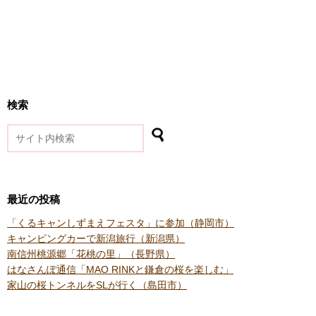
検索
最近の投稿
「くるキャンしずまえフェスタ」に参加（静岡市）
キャンピングカーで新潟旅行（新潟県）
南信州桃源郷「花桃の里」（長野県）
はなさんぽ通信「MAO RINKと鎌倉の桜を楽しむ」
家山の桜トンネルをSLが行く（島田市）