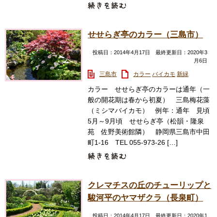
せせらぎ亭のカラー（三島市）
投稿日：2014年4月17日 最終更新日：2020年3
月6日
三島市
カラー
バイカモ
新緑
カラー せせらぎ亭のカラーは通年（一
般の開花期は春から初夏） 三島梅花藻
（ミシマバイカモ） 例年：通年 見頃
5月～9月頃 せせらぎ亭（松韻・隆泉
苑 佐野美術館隣） 静岡県三島市中田
町1-16 TEL 055-973-26 […]
クレマチスの丘のチューリップと
駿河平のヤマザクラ（長泉町）
投稿日：2014年4月17日 最終更新日：2020年1