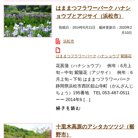
はままつフラワーパーク ハナシ
ョウブとアジサイ（浜松市）
投稿日：2014年6月21日 最終更新日：2020年2
月10日
浜松市
はままつフラワーパーク
ハナショウブ
紫陽花
花菖蒲（ハナショウブ） 例年：6月上
旬～中旬 紫陽花（アジサイ） 例年：6
月上旬～下旬 はままつフラワーパーク
静岡県浜松市西区舘山寺町（かんざんじ
ちょう）195番地 TEL 053-487-0511
ーー 2014年6 […]
十里木高原のアシタカツツジ（裾
野市）