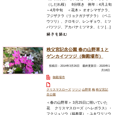
（しだれ桜） 8分咲き 例年：4月上旬
～4月中旬 ＜花木＞ オオシマザクラ、
フジザクラ（リョクガクザクラ）（ベニ
ウツリ）、クロモジ、レンギョウ、ミツ
バツツジ、アカバナミツマタ、ミツ […]
秩父宮記念公園 春の山野草１と
ゲンカイツツジ（御殿場市）
投稿日：2014年3月26日 最終更新日：2020年1
月18日
御殿場市
クリスマスローズ
ツツジ
山野草
梅
秩父宮記
念公園
＜春の山野草＞ 3月25日に咲いていた
花 クリスマスローズ（ヘレボラス）・
フクジュソウ（福寿草）・ユキワリソウ