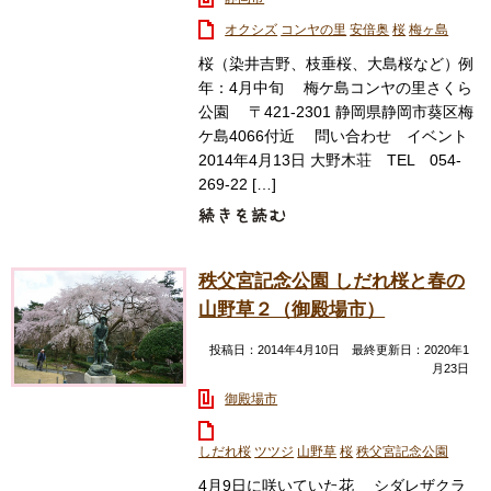
オクシズ
コンヤの里
安倍奥
桜
梅ヶ島
桜（染井吉野、枝垂桜、大島桜など）例
年：4月中旬 梅ケ島コンヤの里さくら
公園 〒421-2301 静岡県静岡市葵区梅
ケ島4066付近 問い合わせ イベント
2014年4月13日 大野木荘 TEL 054-
269-22 […]
秩父宮記念公園 しだれ桜と春の
山野草２（御殿場市）
投稿日：2014年4月10日 最終更新日：2020年1
月23日
御殿場市
しだれ桜
ツツジ
山野草
桜
秩父宮記念公園
4月9日に咲いていた花 シダレザクラ