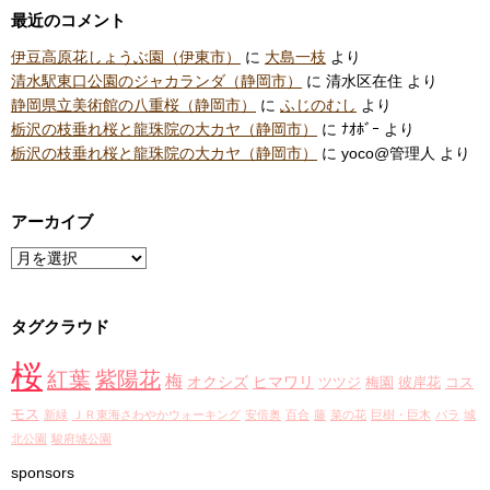
最近のコメント
伊豆高原花しょうぶ園（伊東市）
に
大島一枝
より
清水駅東口公園のジャカランダ（静岡市）
に
清水区在住
より
静岡県立美術館の八重桜（静岡市）
に
ふじのむし
より
栃沢の枝垂れ桜と龍珠院の大カヤ（静岡市）
に
ﾅｵﾎﾞｰ
より
栃沢の枝垂れ桜と龍珠院の大カヤ（静岡市）
に
yoco@管理人
より
アーカイブ
ア
ー
カ
タグクラウド
イ
ブ
桜
紅葉
紫陽花
梅
オクシズ
ヒマワリ
ツツジ
梅園
彼岸花
コス
モス
新緑
ＪＲ東海さわやかウォーキング
安倍奥
百合
藤
菜の花
巨樹・巨木
バラ
城
北公園
駿府城公園
sponsors