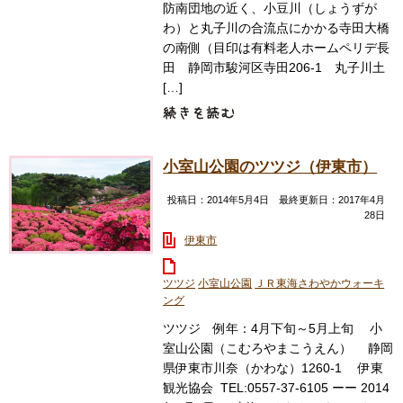
防南団地の近く、小豆川（しょうずが
わ）と丸子川の合流点にかかる寺田大橋
の南側（目印は有料老人ホームペリデ長
田 静岡市駿河区寺田206-1 丸子川土
[…]
小室山公園のツツジ（伊東市）
投稿日：2014年5月4日 最終更新日：2017年4月
28日
伊東市
ツツジ
小室山公園
ＪＲ東海さわやかウォーキ
ング
ツツジ 例年：4月下旬～5月上旬 小
室山公園（こむろやまこうえん） 静岡
県伊東市川奈（かわな）1260-1 伊東
観光協会 TEL:0557-37-6105 ーー 2014