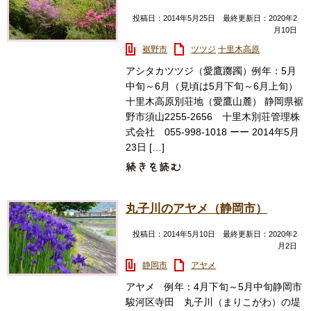
投稿日：2014年5月25日 最終更新日：2020年2
月10日
裾野市
ツツジ
十里木高原
アシタカツツジ（愛鷹躑躅）例年：5月
中旬～6月（見頃は5月下旬～6月上旬）
十里木高原別荘地（愛鷹山麓） 静岡県裾
野市須山2255-2656 十里木別荘管理株
式会社 055-998-1018 ーー 2014年5月
23日 […]
丸子川のアヤメ（静岡市）
投稿日：2014年5月10日 最終更新日：2020年2
月2日
静岡市
アヤメ
アヤメ 例年：4月下旬～5月中旬静岡市
駿河区寺田 丸子川（まりこがわ）の堤