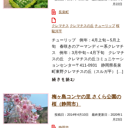
月22日
長泉町
クレマチス
クレマチスの丘
チューリップ
桜
駿河平
チューリップ 例年：4月上旬～5月上
旬 春咲きのアーマンディー系クレマチ
ス 例年：3月中旬～4月下旬 クレマチ
スの丘 クレマチスの丘コミュニケーシ
ョンセンター〒411-0931 静岡県長泉
町東野クレマチスの丘（スルガ平） […]
梅ヶ島コンヤの里 さくら公園の
桜（静岡市）
投稿日：2014年4月10日 最終更新日：2020年1
月23日
静岡市