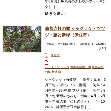
年5月3日 JR東海のさわやかウォーキン
グ […]
修善寺虹の郷 シャクナゲ・ツツ
ジ・藤と新緑（伊豆市）
投稿日：2014年4月26日 最終更新日：2020年2
月2日
伊豆市
シャクナゲ
ツツジ
修善寺自然公園
修善寺虹
の郷
新緑
藤
シャクナゲ（石楠花） 例年：見頃 3
月下旬～5月 ツツジ（躑躅） 例年：4
月中旬～5月中旬 フジ（藤） 例年：5
月上旬 新緑のもみじ 例年：4月～5月
修善寺 虹の郷（にじのさと） 〒410-
2416 静岡県伊豆市修善 […]