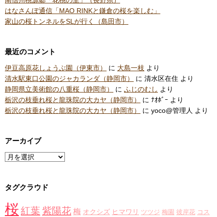
はなさんぽ通信「MAO RINKと鎌倉の桜を楽しむ」
家山の桜トンネルをSLが行く（島田市）
最近のコメント
伊豆高原花しょうぶ園（伊東市）
に
大島一枝
より
清水駅東口公園のジャカランダ（静岡市）
に
清水区在住
より
静岡県立美術館の八重桜（静岡市）
に
ふじのむし
より
栃沢の枝垂れ桜と龍珠院の大カヤ（静岡市）
に
ﾅｵﾎﾞｰ
より
栃沢の枝垂れ桜と龍珠院の大カヤ（静岡市）
に
yoco@管理人
より
アーカイブ
ア
ー
カ
タグクラウド
イ
ブ
桜
紅葉
紫陽花
梅
オクシズ
ヒマワリ
ツツジ
梅園
彼岸花
コス