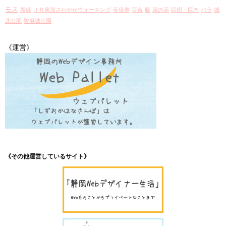
モス
新緑
ＪＲ東海さわやかウォーキング
安倍奥
百合
藤
菜の花
巨樹・巨木
バラ
城
北公園
駿府城公園
《運営》
《その他運営しているサイト》