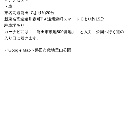
・車
東名高速磐田I.Cより約20分
新東名高速遠州森町PＡ遠州森町スマートICより約15分
駐車場あり
カーナビには 「磐田市敷地800番地」 と入力、公園へ行く道の
入り口に着きます。
＜Google Map＞磐田市敷地里山公園