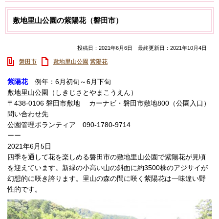
敷地里山公園の紫陽花（磐田市）
投稿日：2021年6月6日 最終更新日：2021年10月4日
磐田市
敷地里山公園
紫陽花
紫陽花
例年：6月初旬～6月下旬
敷地里山公園（しきじさとやまこうえん）
〒438-0106 磐田市敷地 カーナビ・磐田市敷地800（公園入口）
問い合わせ先
公園管理ボランティア 090-1780-9714
ーー
2021年6月5日
四季を通して花を楽しめる磐田市の敷地里山公園で紫陽花が見頃
を迎えています。新緑の小高い山の斜面に約3500株のアジサイが
幻想的に咲き誇ります。里山の森の間に咲く紫陽花は一味違い野
性的です。