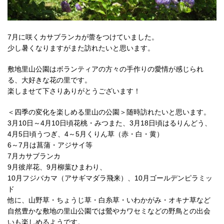
7月に咲くカサブランカが蕾をつけていました。
少し暑くなりますがまた訪れたいと思います。
敷地里山公園はボランティアの方々の手作りの愛情が感じられ
る、大好きな花の里です。
楽しませて下さりありがとうございます！
＜四季の変化を楽しめる里山の公園＞随時訪れたいと思います。
3月10日～4月10日頃花桃・みつまた、3月18日頃はるりんどう、
4月5日頃うつぎ、4～5月くりん草（赤・白・黄）
6～7月は菖蒲・アジサイ等
7月カサブランカ
9月彼岸花、9月柳葉ひまわり、
10月フジバカマ（アサギマダラ飛来）、10月ゴールデンピラミッ
ド
他に、山野草・ちょうじ草・白糸草・いわかがみ・オキナ草など
自然豊かな敷地の里山公園では鶯やカワセミなどの野鳥との出会
いも楽しめるようです。