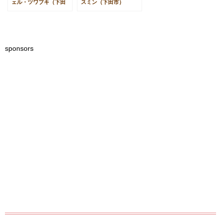
ェル・ツワブキ（下田
スミン（下田市）
市）
sponsors