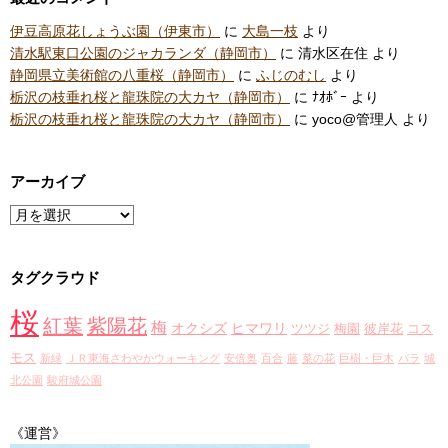
伊豆高原花しょうぶ園（伊東市）
に
大島一枝
より
清水駅東口公園のジャカランダ（静岡市）
に
清水区在住
より
静岡県立美術館の八重桜（静岡市）
に
ふじのむし
より
栃沢の枝垂れ桜と龍珠院の大カヤ（静岡市）
に
ﾅｵﾎﾞｰ
より
栃沢の枝垂れ桜と龍珠院の大カヤ（静岡市）
に
yoco@管理人
より
アーカイブ
ア
ー
カ
タグクラウド
イ
ブ
桜
紅葉
紫陽花
梅
オクシズ
ヒマワリ
ツツジ
梅園
彼岸花
コス
モス
新緑
ＪＲ東海さわやかウォーキング
安倍奥
百合
藤
菜の花
巨樹・巨木
バラ
城
北公園
駿府城公園
《運営》