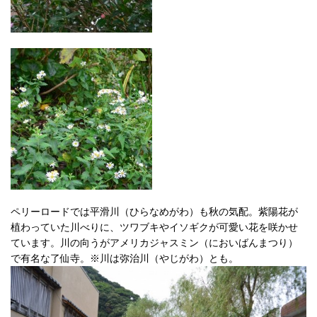
ペリーロードでは平滑川（ひらなめがわ）も秋の気配。紫陽花が
植わっていた川べりに、ツワブキやイソギクが可愛い花を咲かせ
ています。川の向うがアメリカジャスミン（においばんまつり）
で有名な了仙寺。※川は弥治川（やじがわ）とも。