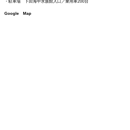
・駐車場 下田海中水族館入口／乗用車200台
Google Map