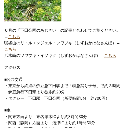
６月の「下田公園のあじさい」の記事と合わせてご覧ください。
→
こちら
寝姿山のリトルエンジェル・ツワブキ（しずおかはなさんぽ）→
こちら
爪木崎のツワブキ・イソギク（しずおかはなさんぽ）→
こちら
アクセス
■公共交通
・東京から終点の伊豆急下田駅まで「特急踊り子号」で約３時間
・伊豆急行下田駅より徒歩約20分
・タクシー 下田駅→下田公園（所要時間5分 約700円）
■車
・関東方面より 東名厚木ICより約3時間30分
・関西（静岡）方面より 沼津ICより約1時間50分