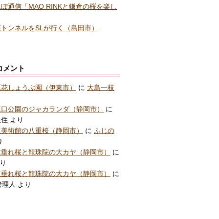
ぽ通信「MAO RINKと鎌倉の桜を楽し
トンネルをSLが行く（島田市）
コメント
原花しょうぶ園（伊東市）
に
大島一枝
東口公園のジャカランダ（静岡市）
に
在住
より
立美術館の八重桜（静岡市）
に
ふじの
り
枝垂れ桜と龍珠院の大カヤ（静岡市）
に
り
枝垂れ桜と龍珠院の大カヤ（静岡市）
に
管理人
より