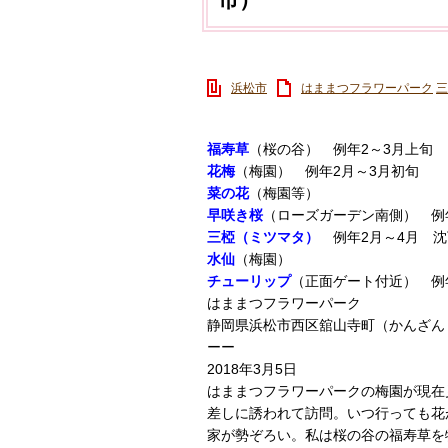
浜松市
はままつフラワーパーク
三
福寿草
（桜の谷） 例年2～3月上旬
花梅
（梅園） 例年2月～3月初旬
菜の花
（梅園等）
早咲き桜
（ローズガーデン南側） 例
三椏（ミツマタ）
例年2月～4月 沈
水仙
（梅園）
チューリップ
（正面ゲート付近） 例
はままつフラワーパーク
静岡県浜松市西区舘山寺町（かんざんじちょう
ーー
2018年3月5日
はままつフラワーパークの梅園が現在
差しに誘われて訪問。いつ行っても花
家が勢ぞろい。私は桜の谷の福寿草を