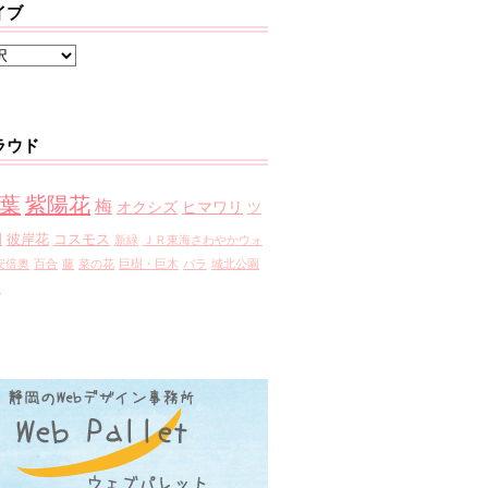
イブ
ラウド
葉
紫陽花
梅
オクシズ
ヒマワリ
ツ
園
彼岸花
コスモス
新緑
ＪＲ東海さわやかウォ
安倍奥
百合
藤
菜の花
巨樹・巨木
バラ
城北公園
園
》