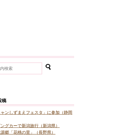
投稿
キャンしずまえフェスタ」に参加（静岡
ピングカーで新潟旅行（新潟県）
桃源郷「花桃の里」（長野県）