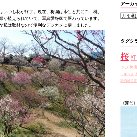
アーカ
はいつも花が終了。現在、梅園は水仙と共に白、桃、
ア
類が植えられていて、写真愛好家で賑わっています。
ー
が私は取材なので便利なデジカメに戻しました。
カ
イ
タグク
ブ
桜
紅
ツジ
梅
ーキング
駿府城公
《運営