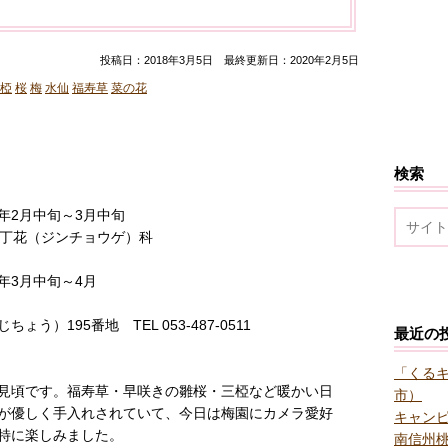
投稿日：2018年3月5日 最終更新日：2020年2月5日
椏
桜
梅
水仙
福寿草
菜の花
検索
年2月中旬～3月中旬
丁花（ジンチョウゲ）科
年3月中旬～4月
）195番地 TEL 053-487-0511
最近の
「くる
見頃です。福寿草・早咲きの雛桜・三椏など暖かい日
市）
が優しく手入れされていて、今日は梅園にカメラ愛好
キャン
特に楽しみました。
南信州