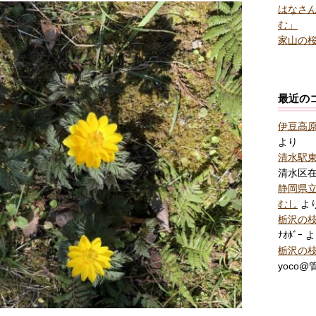
はなさん
む」
家山の桜
最近の
伊豆高
より
清水駅
清水区
静岡県
むし
よ
栃沢の
ﾅｵﾎﾞｰ
よ
栃沢の
yoco@