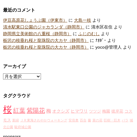
最近のコメント
伊豆高原花しょうぶ園（伊東市）
に
大島一枝
より
清水駅東口公園のジャカランダ（静岡市）
に
清水区在住
より
静岡県立美術館の八重桜（静岡市）
に
ふじのむし
より
栃沢の枝垂れ桜と龍珠院の大カヤ（静岡市）
に
ﾅｵﾎﾞｰ
より
栃沢の枝垂れ桜と龍珠院の大カヤ（静岡市）
に
yoco@管理人
より
アーカイブ
ア
ー
カ
タグクラウド
イ
ブ
桜
紅葉
紫陽花
梅
オクシズ
ヒマワリ
ツツジ
梅園
彼岸花
コス
モス
新緑
ＪＲ東海さわやかウォーキング
安倍奥
百合
藤
菜の花
巨樹・巨木
バラ
城
北公園
駿府城公園
sponsors