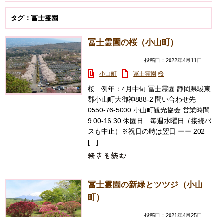
タグ：冨士霊園
冨士霊園の桜（小山町）
投稿日：2022年4月11日
小山町
冨士霊園
桜
桜 例年：4月中旬 冨士霊園 静岡県駿東
郡小山町大御神888-2 問い合わせ先
0550-76-5000 小山町観光協会 営業時間
9:00-16:30 休園日 毎週水曜日（接続バ
スも中止）※祝日の時は翌日 ーー 202
[…]
冨士霊園の新緑とツツジ（小山
町）
投稿日：2021年4月25日