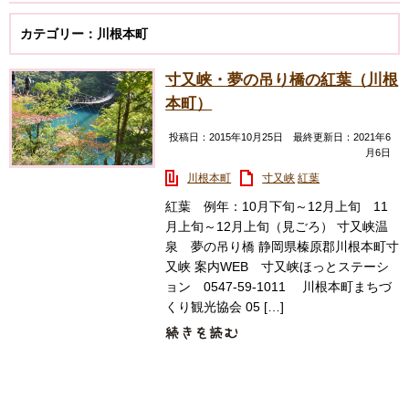
カテゴリー：川根本町
寸又峡・夢の吊り橋の紅葉（川根
本町）
投稿日：2015年10月25日 最終更新日：2021年6
月6日
川根本町
寸又峡
紅葉
紅葉 例年：10月下旬～12月上旬 11
月上旬～12月上旬（見ごろ） 寸又峡温
泉 夢の吊り橋 静岡県榛原郡川根本町寸
又峡 案内WEB 寸又峡ほっとステーシ
ョン 0547-59-1011 川根本町まちづ
くり観光協会 05 […]