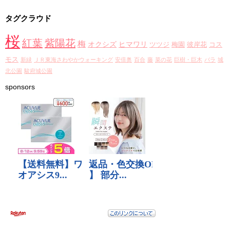
カ
タグクラウド
イ
ブ
桜
紅葉
紫陽花
梅
オクシズ
ヒマワリ
ツツジ
梅園
彼岸花
コス
モス
新緑
ＪＲ東海さわやかウォーキング
安倍奥
百合
藤
菜の花
巨樹・巨木
バラ
城
北公園
駿府城公園
sponsors