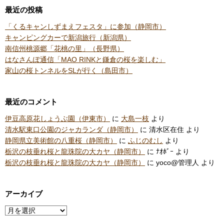
最近の投稿
「くるキャンしずまえフェスタ」に参加（静岡市）
キャンピングカーで新潟旅行（新潟県）
南信州桃源郷「花桃の里」（長野県）
はなさんぽ通信「MAO RINKと鎌倉の桜を楽しむ」
家山の桜トンネルをSLが行く（島田市）
最近のコメント
伊豆高原花しょうぶ園（伊東市）
に
大島一枝
より
清水駅東口公園のジャカランダ（静岡市）
に
清水区在住
より
静岡県立美術館の八重桜（静岡市）
に
ふじのむし
より
栃沢の枝垂れ桜と龍珠院の大カヤ（静岡市）
に
ﾅｵﾎﾞｰ
より
栃沢の枝垂れ桜と龍珠院の大カヤ（静岡市）
に
yoco@管理人
より
アーカイブ
ア
ー