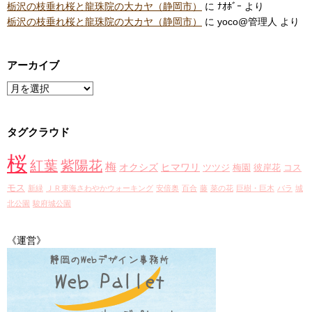
栃沢の枝垂れ桜と龍珠院の大カヤ（静岡市）
に
ﾅｵﾎﾞｰ
より
栃沢の枝垂れ桜と龍珠院の大カヤ（静岡市）
に
yoco@管理人
より
アーカイブ
ア
ー
カ
タグクラウド
イ
ブ
桜
紅葉
紫陽花
梅
オクシズ
ヒマワリ
ツツジ
梅園
彼岸花
コス
モス
新緑
ＪＲ東海さわやかウォーキング
安倍奥
百合
藤
菜の花
巨樹・巨木
バラ
城
北公園
駿府城公園
《運営》