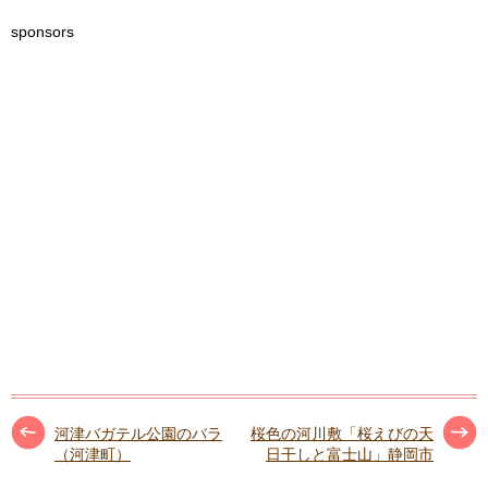
sponsors
河津バガテル公園のバラ
桜色の河川敷「桜えびの天
（河津町）
日干しと富士山」静岡市