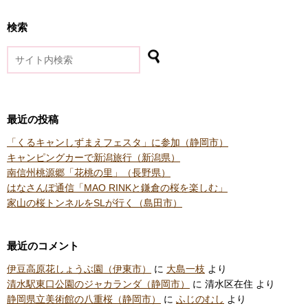
検索
最近の投稿
「くるキャンしずまえフェスタ」に参加（静岡市）
キャンピングカーで新潟旅行（新潟県）
南信州桃源郷「花桃の里」（長野県）
はなさんぽ通信「MAO RINKと鎌倉の桜を楽しむ」
家山の桜トンネルをSLが行く（島田市）
最近のコメント
伊豆高原花しょうぶ園（伊東市）
に
大島一枝
より
清水駅東口公園のジャカランダ（静岡市）
に
清水区在住
より
静岡県立美術館の八重桜（静岡市）
に
ふじのむし
より