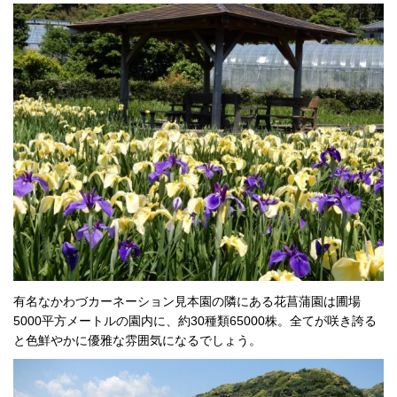
有名なかわづカーネーション見本園の隣にある花菖蒲園は圃場
5000平方メートルの園内に、約30種類65000株。全てが咲き誇る
と色鮮やかに優雅な雰囲気になるでしょう。