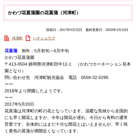
かわづ花菖蒲園の花菖蒲（河津町）
投稿日：2017年5月22日 最終更新日：2020年2月10日
河津町
ハナショウブ
花菖蒲
例年：5月初旬～6月中旬
かわづ花菖蒲園
〒413-0504 静岡県河津町田中12-1 （かわづカーネーション見本
園となり）
問い合わせ先 河津町観光協会 電話 0558-32-0290
ーー
2018年より閉園したようです。
ーー
2017年5月20日
花菖蒲は河津町の町の花となっています。温暖な気候から全国的
にも早く開花しますが、今年は開花が遅れ、今日から有料の通常
営業です。全体的にはまだ十分な開花とはいえませんが、早く咲
く黄色の菖蒲が満開近くなっています。