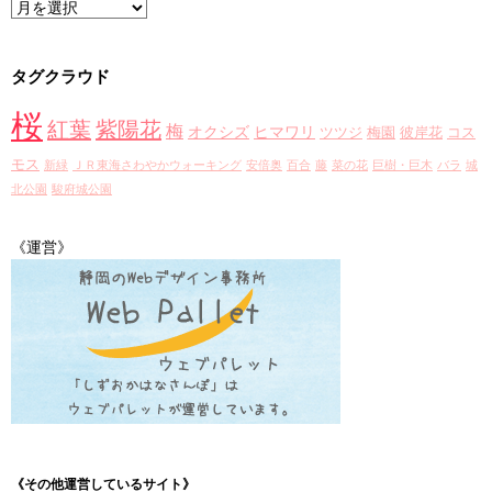
ア
ー
カ
タグクラウド
イ
ブ
桜
紅葉
紫陽花
梅
オクシズ
ヒマワリ
ツツジ
梅園
彼岸花
コス
モス
新緑
ＪＲ東海さわやかウォーキング
安倍奥
百合
藤
菜の花
巨樹・巨木
バラ
城
北公園
駿府城公園
《運営》
《その他運営しているサイト》