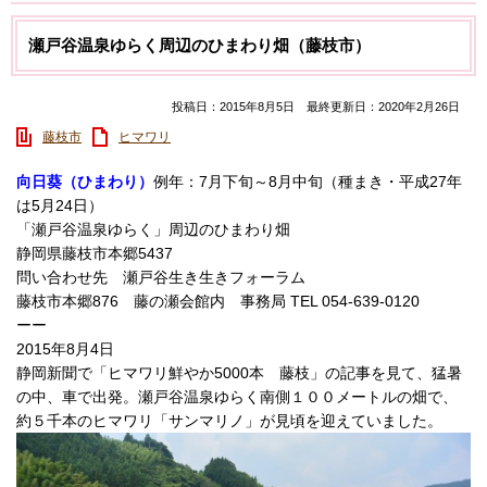
瀬戸谷温泉ゆらく周辺のひまわり畑（藤枝市）
投稿日：2015年8月5日 最終更新日：2020年2月26日
藤枝市
ヒマワリ
向日葵（ひまわり）
例年：7月下旬～8月中旬（種まき・平成27年
は5月24日）
「瀬戸谷温泉ゆらく」周辺のひまわり畑
静岡県藤枝市本郷5437
問い合わせ先 瀬戸谷生き生きフォーラム
藤枝市本郷876 藤の瀬会館内 事務局 TEL 054-639-0120
ーー
2015年8月4日
静岡新聞で「ヒマワリ鮮やか5000本 藤枝」の記事を見て、猛暑
の中、車で出発。瀬戸谷温泉ゆらく南側１００メートルの畑で、
約５千本のヒマワリ「サンマリノ」が見頃を迎えていました。