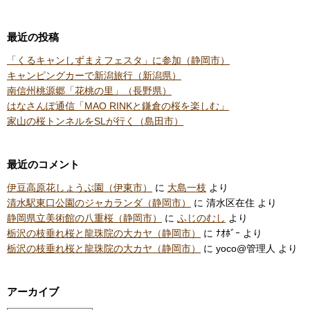
最近の投稿
「くるキャンしずまえフェスタ」に参加（静岡市）
キャンピングカーで新潟旅行（新潟県）
南信州桃源郷「花桃の里」（長野県）
はなさんぽ通信「MAO RINKと鎌倉の桜を楽しむ」
家山の桜トンネルをSLが行く（島田市）
最近のコメント
伊豆高原花しょうぶ園（伊東市）
に
大島一枝
より
清水駅東口公園のジャカランダ（静岡市）
に
清水区在住
より
静岡県立美術館の八重桜（静岡市）
に
ふじのむし
より
栃沢の枝垂れ桜と龍珠院の大カヤ（静岡市）
に
ﾅｵﾎﾞｰ
より
栃沢の枝垂れ桜と龍珠院の大カヤ（静岡市）
に
yoco@管理人
より
アーカイブ