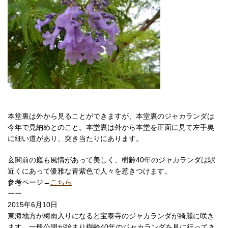
本堂裏は外から見ることができますが、本堂裏のジャカランダは
今年で見納めとのこと。本堂裏は外から本堂を正面に見て左手奥
に細い道があり、突き当たりにあります。
玄関前の庭も風情があって美しく、樹齢40年のジャカランダは駅
近くにあって優雅な青紫色で人々を惹きつけます。
参考ページ→
こちら
ーー
2015年6月10日
東海地方が梅雨入りになると宝泰寺のジャカランダが綺麗に咲き
ます。一般公開が始まり樹齢40年のジャカランダを見に行ってき