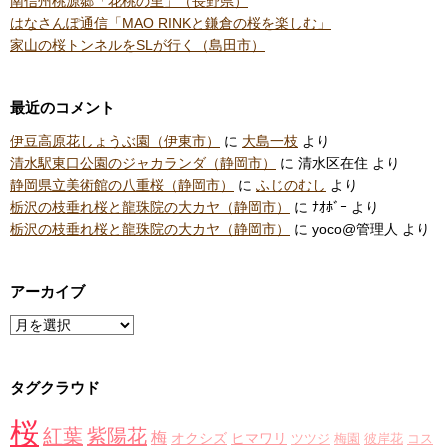
南信州桃源郷「花桃の里」（長野県）
はなさんぽ通信「MAO RINKと鎌倉の桜を楽しむ」
家山の桜トンネルをSLが行く（島田市）
最近のコメント
伊豆高原花しょうぶ園（伊東市）
に
大島一枝
より
清水駅東口公園のジャカランダ（静岡市）
に
清水区在住
より
静岡県立美術館の八重桜（静岡市）
に
ふじのむし
より
栃沢の枝垂れ桜と龍珠院の大カヤ（静岡市）
に
ﾅｵﾎﾞｰ
より
栃沢の枝垂れ桜と龍珠院の大カヤ（静岡市）
に
yoco@管理人
より
アーカイブ
ア
ー
カ
タグクラウド
イ
ブ
桜
紅葉
紫陽花
梅
オクシズ
ヒマワリ
ツツジ
梅園
彼岸花
コス