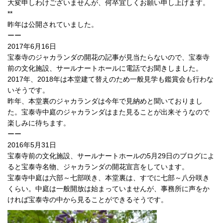
大変申しわけございませんが、何卒宜しくお願い申し上げます。
**
昨年は公開されていました。
ーー
2017年6月16日
宝泰寺のジャカランダの開花の記事が見当たらないので、宝泰寺
前の文化施設、サールナートホールに電話でお聞きしました。
2017年、2018年は本堂建て替えのため一般見学も鑑賞会も行わな
いそうです。
昨年、本堂裏のジャカランダは今年で見納めと聞いておりまし
た。宝泰寺中庭のジャカランダはまた見ることが出来そうなので
楽しみに待ちます。
ーー
2016年5月31日
宝泰寺前の文化施設、サールナートホールの5月29日のブログによ
ると宝泰寺名物、ジャカランダの開花宣言をしています。
宝泰寺中庭は六部～七部咲き、本堂裏は、すでに七部～八分咲き
くらい。中庭は一般開放は始まっていませんが、事務所に声をか
ければ宝泰寺の中から見ることができるそうです。