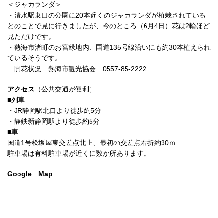
＜ジャカランダ＞
・清水駅東口の公園に20本近くのジャカランダが植栽されている
とのことで見に行きましたが、今のところ（6月4日）花は2輪ほど
見ただけです。
・熱海市渚町のお宮緑地内、国道135号線沿いにも約30本植えられ
ているそうです。
開花状況 熱海市観光協会 0557-85-2222
アクセス
（公共交通が便利）
■列車
・JR静岡駅北口より徒歩約5分
・静鉄新静岡駅より徒歩約5分
■車
国道1号松坂屋東交差点北上、最初の交差点右折約30ｍ
駐車場は有料駐車場が近くに数か所あります。
Google Map