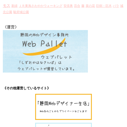
モス
新緑
ＪＲ東海さわやかウォーキング
安倍奥
百合
藤
菜の花
巨樹・巨木
バラ
城
北公園
駿府城公園
《運営》
《その他運営しているサイト》