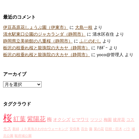
最近のコメント
伊豆高原花しょうぶ園（伊東市）
に
大島一枝
より
清水駅東口公園のジャカランダ（静岡市）
に
清水区在住
より
静岡県立美術館の八重桜（静岡市）
に
ふじのむし
より
栃沢の枝垂れ桜と龍珠院の大カヤ（静岡市）
に
ﾅｵﾎﾞｰ
より
栃沢の枝垂れ桜と龍珠院の大カヤ（静岡市）
に
yoco@管理人
より
アーカイブ
ア
ー
カ
タグクラウド
イ
ブ
桜
紅葉
紫陽花
梅
オクシズ
ヒマワリ
ツツジ
梅園
彼岸花
コス
モス
新緑
ＪＲ東海さわやかウォーキング
安倍奥
百合
藤
菜の花
巨樹・巨木
バラ
城
北公園
駿府城公園