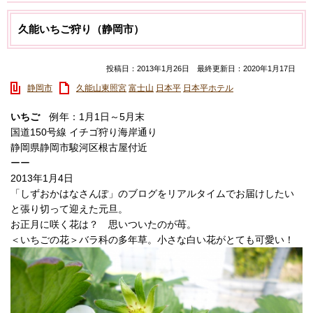
久能いちご狩り（静岡市）
投稿日：2013年1月26日 最終更新日：2020年1月17日
静岡市
久能山東照宮
富士山
日本平
日本平ホテル
いちご
例年：1月1日～5月末
国道150号線 イチゴ狩り海岸通り
静岡県静岡市駿河区根古屋付近
ーー
2013年1月4日
「しずおかはなさんぽ」のブログをリアルタイムでお届けしたい
と張り切って迎えた元旦。
お正月に咲く花は？ 思いついたのが苺。
＜いちごの花＞バラ科の多年草。小さな白い花がとても可愛い！