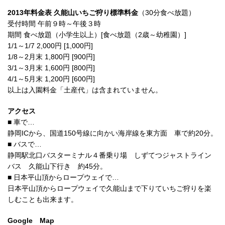
2013年料金表 久能山いちご狩り標準料金
（30分食べ放題）
受付時間 午前９時～午後３時
期間 食べ放題（小学生以上）[食べ放題（2歳～幼稚園）]
1/1～1/7 2,000円 [1,000円]
1/8～2月末 1,800円 [900円]
3/1～3月末 1,600円 [800円]
4/1～5月末 1,200円 [600円]
以上は入園料金「土産代」は含まれていません。
アクセス
■ 車で…
静岡ICから、国道150号線に向かい海岸線を東方面 車で約20分。
■ バスで…
静岡駅北口バスターミナル４番乗り場 しずてつジャストライン
バス 久能山下行き 約45分。
■ 日本平山頂からロープウェイで…
日本平山頂からロープウェイで久能山まで下りていちご狩りを楽
しむことも出来ます。
Google Map