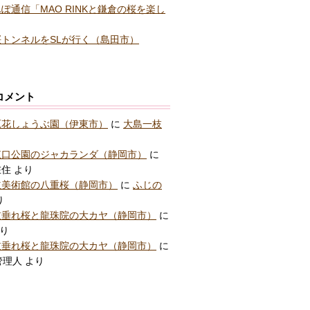
ぽ通信「MAO RINKと鎌倉の桜を楽し
トンネルをSLが行く（島田市）
コメント
原花しょうぶ園（伊東市）
に
大島一枝
東口公園のジャカランダ（静岡市）
に
在住
より
立美術館の八重桜（静岡市）
に
ふじの
り
枝垂れ桜と龍珠院の大カヤ（静岡市）
に
り
枝垂れ桜と龍珠院の大カヤ（静岡市）
に
管理人
より