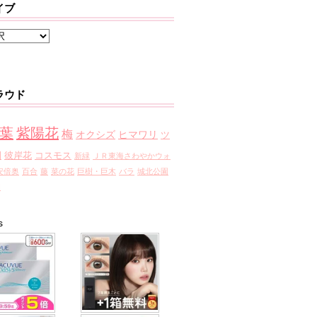
イブ
ラウド
葉
紫陽花
梅
オクシズ
ヒマワリ
ツ
園
彼岸花
コスモス
新緑
ＪＲ東海さわやかウォ
安倍奥
百合
藤
菜の花
巨樹・巨木
バラ
城北公園
園
s