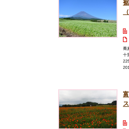
（
蕎
十
2
2