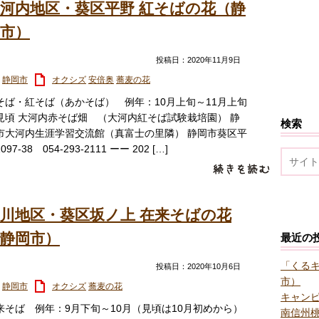
河内地区・葵区平野 紅そばの花（静
市）
投稿日：2020年11月9日
静岡市
オクシズ
安倍奥
蕎麦の花
そば・紅そば（あかそば） 例年：10月上旬～11月上旬
見頃 大河内赤そば畑 （大河内紅そば試験栽培園） 静
検索
市大河内生涯学習交流館（真富士の里隣） 静岡市葵区平
097-38 054-293-2111 ーー 202 […]
川地区・葵区坂ノ上 在来そばの花
静岡市）
最近の
「くる
投稿日：2020年10月6日
市）
静岡市
オクシズ
蕎麦の花
キャン
来そば 例年：9月下旬～10月（見頃は10月初めから）
南信州