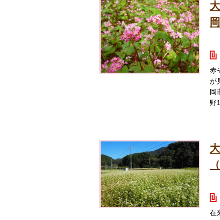
大
岡
赤
が
岡
野1
大
（
在