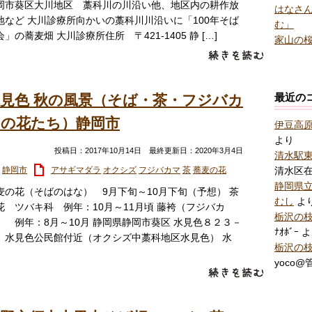
岡市葵区大川地区 藁科川の川沿い他、地区内の耕作放
はなさん
地など 大川診療所向かいの藁科川川沿いに「100年そば
む」
会」の蕎麦畑 大川診療所住所 〒421-1405 静 […]
家山の桜
最近の
見色 秋の風景（そば・茶・フジバカ
マの花たち）静岡市
伊豆高
より
投稿日：2017年10月14日 最終更新日：2020年3月4日
清水駅
静岡市
アサギマダラ
オクシズ
フジバカマ
茶
蕎麦の花
清水区
静岡県
麦の花（そばのはな） 9月下旬～10月下旬（予想） 茶
むし
よ
花 ツバキ科 例年：10月～11月頃 藤袴（フジバカ
栃沢の
） 例年：8月～10月 静岡県静岡市葵区 水見色８２３－
ﾅｵﾎﾞｰ
よ
 水見色公民館付近（オクシズ中藁科地区水見色） 水
栃沢の
]
yoco@