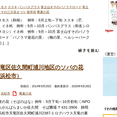
スモス
ススキ
パンパスグラス
富士山すそのパノラマロード
富士
すその三大花まつり
彼岸花
蕎麦の花
スモス（秋桜） 例年：9月上旬～下旬 ススキ（芒、
）イネ科 例年：9月～10月 パンパスグラス（和名シロ
ネヨシ）イネ科 例年：9月～10月 富士山すそのパノラ
ロード「パノラマ遊花の里」（梅の里、ヘルシーパーク
 […]
《運営
天竜区佐久間町浦川地区のソバの花
浜松市）
投稿日：2014年9月29日 最終更新日：2020年9月29日
浜松市
蕎麦の花
麦の花（そばのはな）例年：9月下旬～10月初旬 ◇NPO
人がんばらまいか佐久間 そば圃場 〒431-3906 静岡
《その他
浜松市天竜区佐久間町浦川2387-1 ログハウス天竜の裏