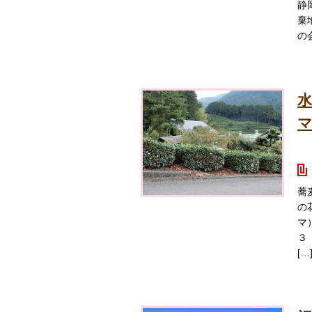
静
棄
の
水
蕎
の
マ
３
[…