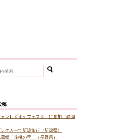
投稿
キャンしずまえフェスタ」に参加（静岡
ピングカーで新潟旅行（新潟県）
桃源郷「花桃の里」（長野県）