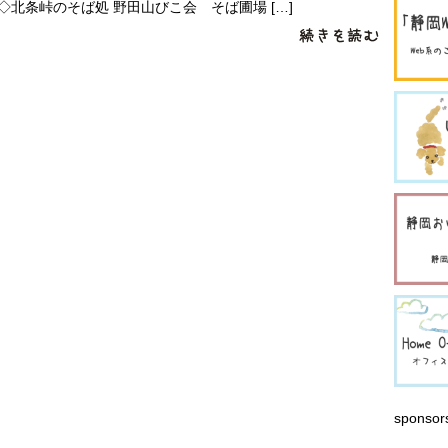
 ◇北条峠のそば処 野田山びこ会 そば圃場 […]
sponsor