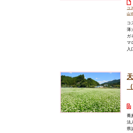
コ
山
コ
薄
ガ
マ
入口
（
蕎
法
県