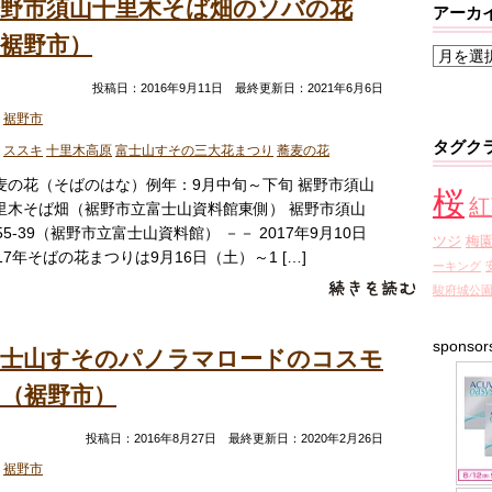
裾野市須山十里木そば畑のソバの花
アーカ
裾野市）
ア
ー
投稿日：2016年9月11日 最終更新日：2021年6月6日
カ
裾野市
イ
タグク
ススキ
十里木高原
富士山すその三大花まつり
蕎麦の花
ブ
麦の花（そばのはな）例年：9月中旬～下旬 裾野市須山
桜
紅
里木そば畑（裾野市立富士山資料館東側） 裾野市須山
255-39（裾野市立富士山資料館） －－ 2017年9月10日
ツジ
梅
017年そばの花まつりは9月16日（土）～1 […]
ーキング
駿府城公
sponsor
富士山すそのパノラマロードのコスモ
ス（裾野市）
投稿日：2016年8月27日 最終更新日：2020年2月26日
裾野市