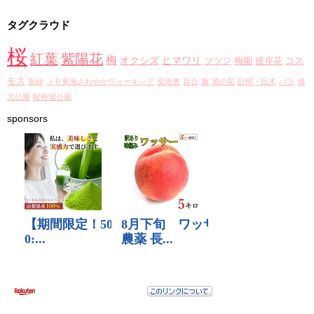
カ
タグクラウド
イ
ブ
桜
紅葉
紫陽花
梅
オクシズ
ヒマワリ
ツツジ
梅園
彼岸花
コス
モス
新緑
ＪＲ東海さわやかウォーキング
安倍奥
百合
藤
菜の花
巨樹・巨木
バラ
城
北公園
駿府城公園
sponsors