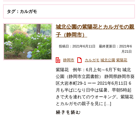
タグ：カルガモ
城北公園の紫陽花とカルガモの親
子（静岡市）
投稿日：2021年6月11日 最終更新日：2021年6
月21日
静岡市
カルガモ
城北公園
紫陽花
紫陽花 例年：6月上旬～6月下旬 城北
公園（静岡市立図書館） 静岡県静岡市葵
区大岩本町29-1 ーー 2021年6月11日 6
月も半ばになり日中は猛暑。早朝5時起
きで犬を連れてのウオーキング。紫陽花
とカルガモの親子を見に […]