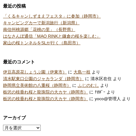
最近の投稿
「くるキャンしずまえフェスタ」に参加（静岡市）
キャンピングカーで新潟旅行（新潟県）
南信州桃源郷「花桃の里」（長野県）
はなさんぽ通信「MAO RINKと鎌倉の桜を楽しむ」
家山の桜トンネルをSLが行く（島田市）
最近のコメント
伊豆高原花しょうぶ園（伊東市）
に
大島一枝
より
清水駅東口公園のジャカランダ（静岡市）
に
清水区在住
より
静岡県立美術館の八重桜（静岡市）
に
ふじのむし
より
栃沢の枝垂れ桜と龍珠院の大カヤ（静岡市）
に
ﾅｵﾎﾞｰ
より
栃沢の枝垂れ桜と龍珠院の大カヤ（静岡市）
に
yoco@管理人
より
アーカイブ
ア
ー