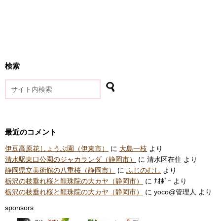
検索
最近のコメント
伊豆高原花しょうぶ園（伊東市）
に
大島一枝
より
清水駅東口公園のジャカランダ（静岡市）
に
清水区在住
より
静岡県立美術館の八重桜（静岡市）
に
ふじのむし
より
栃沢の枝垂れ桜と龍珠院の大カヤ（静岡市）
に
ﾅｵﾎﾞｰ
より
栃沢の枝垂れ桜と龍珠院の大カヤ（静岡市）
に
yoco@管理人
より
sponsors