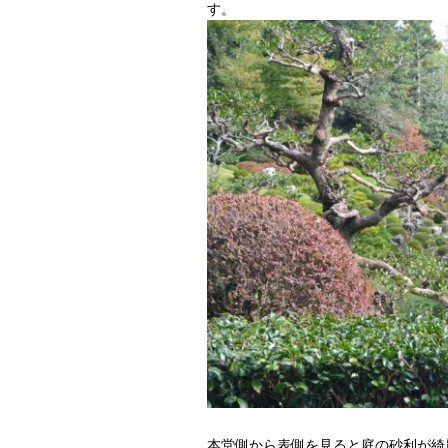
す。
本堂側から表側を見ると庭の砂利が綺