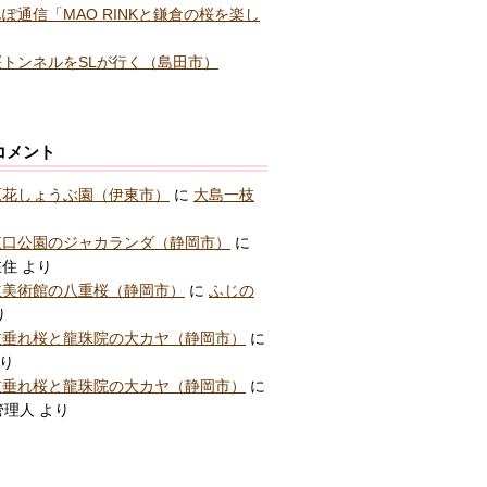
ぽ通信「MAO RINKと鎌倉の桜を楽し
トンネルをSLが行く（島田市）
コメント
原花しょうぶ園（伊東市）
に
大島一枝
東口公園のジャカランダ（静岡市）
に
在住
より
立美術館の八重桜（静岡市）
に
ふじの
り
枝垂れ桜と龍珠院の大カヤ（静岡市）
に
り
枝垂れ桜と龍珠院の大カヤ（静岡市）
に
管理人
より