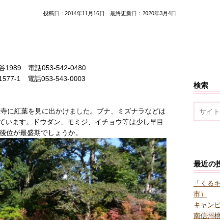
投稿日：2014年11月16日 最終更新日：2020年3月4日
旬
9 電話053-542-0480
1 電話053-543-0003
検索
広寺に紅葉を見に出かけました。ブナ、ミズナラなどは
ています。ドウダン、モミジ、イチョウ等は少し早目
日後位が最盛期でしょうか。
最近の
「くる
市）
キャン
南信州