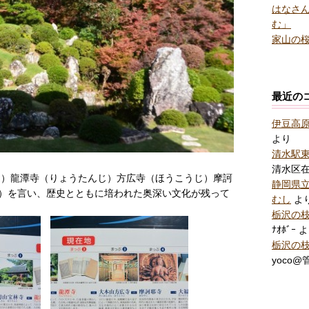
はなさん
む」
家山の桜
最近の
伊豆高
より
清水駅
清水区
じ）龍潭寺（りょうたんじ）方広寺（ほうこうじ）摩訶
静岡県
）を言い、歴史とともに培われた奥深い文化が残って
むし
よ
栃沢の
ﾅｵﾎﾞｰ
よ
栃沢の
yoco@