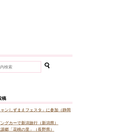
投稿
キャンしずまえフェスタ」に参加（静岡
ピングカーで新潟旅行（新潟県）
桃源郷「花桃の里」（長野県）