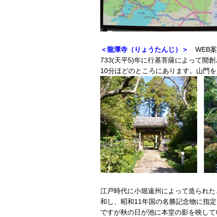
＜龍潭寺（りょうたんじ）＞
WEB
733(天平5)年に行基菩薩によって
10分ほどのところにあります。山門
江戸時代に小堀遠州によって造られた
和し、昭和11年国の名勝記念物に指
ですが秋の日が池に本堂の影を映して