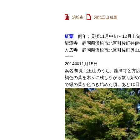
浜松市
湖北五山
紅葉
紅葉
例年：見頃11月中旬～12月上
龍潭寺 静岡県浜松市北区引佐町井伊谷198
方広寺 静岡県浜松市北区引佐町奥山1577-
ーー
2014年11月15日
浜名湖 湖北五山のうち、龍潭寺と方
褐色の葉を木々に残しながら散り始め
で緑の葉が色づき始めた頃。あと10