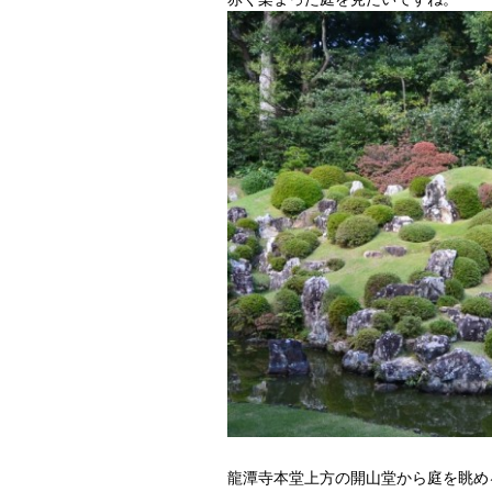
龍潭寺本堂上方の開山堂から庭を眺め