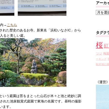
アーカ
ア
ー
カ
案内→
こちら
イ
開創された歴史のあるお寺。新東名「浜松いなさIC」から
タグク
ブ
を入ると美しい庭。
桜
紅
ツジ
梅
ーキング
駿府城公
《運営
という庭園は苔をまとった山石が木々と池と絶妙に調
定された池泉観賞式庭園で東海の名園です。昼時の撮影
います。