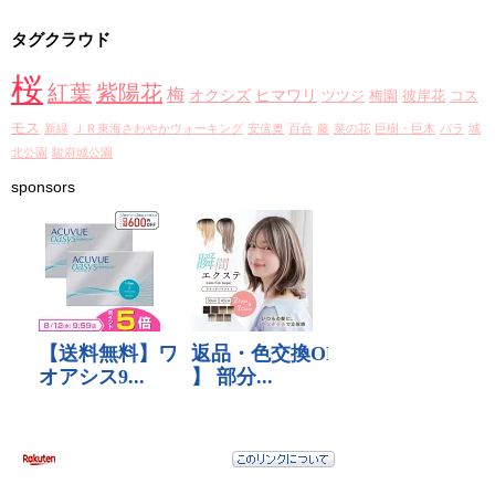
カ
タグクラウド
イ
ブ
桜
紅葉
紫陽花
梅
オクシズ
ヒマワリ
ツツジ
梅園
彼岸花
コス
モス
新緑
ＪＲ東海さわやかウォーキング
安倍奥
百合
藤
菜の花
巨樹・巨木
バラ
城
北公園
駿府城公園
sponsors