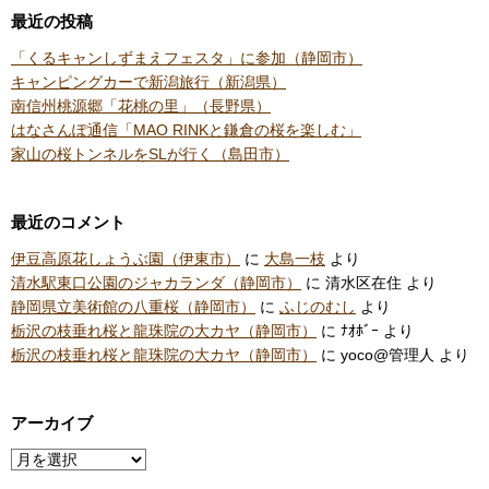
最近の投稿
「くるキャンしずまえフェスタ」に参加（静岡市）
キャンピングカーで新潟旅行（新潟県）
南信州桃源郷「花桃の里」（長野県）
はなさんぽ通信「MAO RINKと鎌倉の桜を楽しむ」
家山の桜トンネルをSLが行く（島田市）
最近のコメント
伊豆高原花しょうぶ園（伊東市）
に
大島一枝
より
清水駅東口公園のジャカランダ（静岡市）
に
清水区在住
より
静岡県立美術館の八重桜（静岡市）
に
ふじのむし
より
栃沢の枝垂れ桜と龍珠院の大カヤ（静岡市）
に
ﾅｵﾎﾞｰ
より
栃沢の枝垂れ桜と龍珠院の大カヤ（静岡市）
に
yoco@管理人
より
アーカイブ
ア
ー