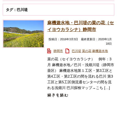
タグ：巴川堤
麻機遊水地・巴川堤の菜の花（セ
イヨウカラシナ）静岡市
投稿日：2016年3月3日 最終更新日：2020年1月
18日
静岡市
巴川堤
菜の花
麻機遊水地
菜の花（セイヨウカラシナ） 例年：3
月 麻機遊水地／巴川・浅畑川堤（静岡市
葵区） 麻機遊水地第１工区・第3工区と
第4工区・第2工区の間を流れる巴川 第3
工区と第5工区側流通センターの間を流
れる浅畑川 巴川探検マップ→こち […]