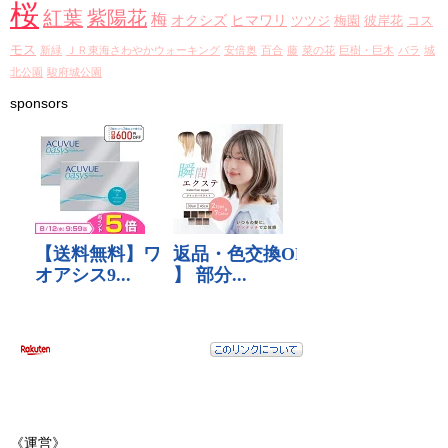
桜
紅葉
紫陽花
梅
オクシズ
ヒマワリ
ツツジ
梅園
彼岸花
コス
モス
新緑
ＪＲ東海さわやかウォーキング
安倍奥
百合
藤
菜の花
巨樹・巨木
バラ
城
北公園
駿府城公園
sponsors
《運営》