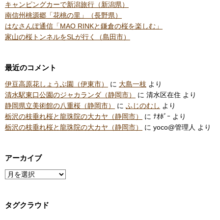
キャンピングカーで新潟旅行（新潟県）
南信州桃源郷「花桃の里」（長野県）
はなさんぽ通信「MAO RINKと鎌倉の桜を楽しむ」
家山の桜トンネルをSLが行く（島田市）
最近のコメント
伊豆高原花しょうぶ園（伊東市）
に
大島一枝
より
清水駅東口公園のジャカランダ（静岡市）
に
清水区在住
より
静岡県立美術館の八重桜（静岡市）
に
ふじのむし
より
栃沢の枝垂れ桜と龍珠院の大カヤ（静岡市）
に
ﾅｵﾎﾞｰ
より
栃沢の枝垂れ桜と龍珠院の大カヤ（静岡市）
に
yoco@管理人
より
アーカイブ
ア
ー
カ
タグクラウド
イ
ブ