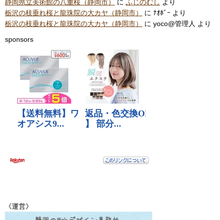
静岡県立美術館の八重桜（静岡市）
に
ふじのむし
より
栃沢の枝垂れ桜と龍珠院の大カヤ（静岡市）
に
ﾅｵﾎﾞｰ
より
栃沢の枝垂れ桜と龍珠院の大カヤ（静岡市）
に
yoco@管理人
より
sponsors
《運営》