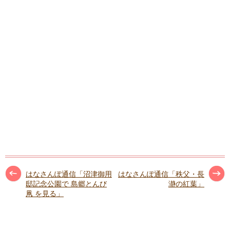
はなさんぽ通信「沼津御用
はなさんぽ通信「秩父・長
邸記念公園で 島郷とんび
瀞の紅葉」
凧 を見る」