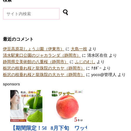
最近のコメント
伊豆高原花しょうぶ園（伊東市）
に
大島一枝
より
清水駅東口公園のジャカランダ（静岡市）
に
清水区在住
より
静岡県立美術館の八重桜（静岡市）
に
ふじのむし
より
栃沢の枝垂れ桜と龍珠院の大カヤ（静岡市）
に
ﾅｵﾎﾞｰ
より
栃沢の枝垂れ桜と龍珠院の大カヤ（静岡市）
に
yoco@管理人
より
sponsors